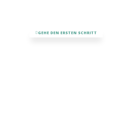
Als Coachin an deiner Seite begleite ich dich
bei den nächsten Schritten.
GEHE DEN ERSTEN SCHRITT